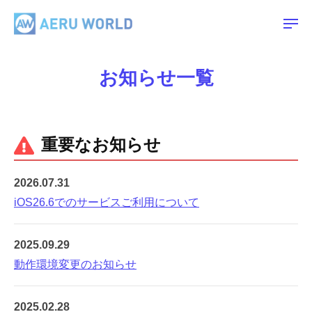
A
ー
コ
E
ン
メ
R
ニ
ュ
テ
A
U
ー
ン
E
W
お知らせ一覧
ツ
O
R
R
へ
U
L
ス
W
D
キ
重要なお知らせ
O
ッ
R
プ
2026.07.31
L
iOS26.6でのサービスご利用について
D
2025.09.29
動作環境変更のお知らせ
2025.02.28