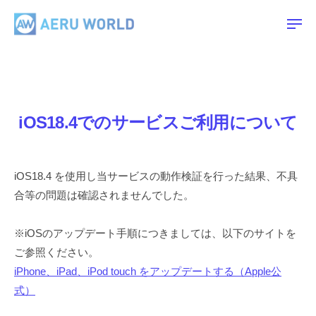
A
ー
コ
E
ン
メ
R
ニ
ュ
テ
A
U
ー
ン
E
W
ツ
O
R
R
へ
U
iOS18.4でのサービスご利用について
L
ス
W
D
キ
O
ッ
R
iOS18.4 を使用し当サービスの動作検証を行った結果、不具
プ
L
合等の問題は確認されませんでした。
D
※iOSのアップデート手順につきましては、以下のサイトを
ご参照ください。
iPhone、iPad、iPod touch をアップデートする（Apple公
式）