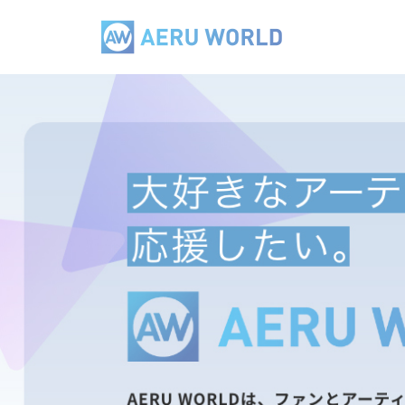
コ
E
ン
R
テ
A
U
ン
W
E
ツ
O
R
へ
R
U
L
ス
W
D
キ
O
ッ
R
プ
L
D