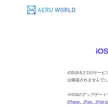
コ
E
ン
R
テ
A
U
ン
W
E
ツ
O
R
へ
R
U
L
ス
iO
W
D
キ
O
ッ
R
プ
iOS18.6.2で
L
は確認されませんで
D
※iOSのアップデー
iPhone、iPad、iP