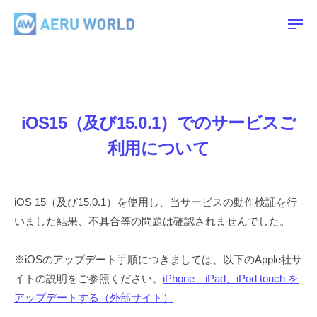
A
ー
コ
E
ン
メ
R
ニ
ュ
テ
A
U
ー
ン
E
W
ツ
O
R
R
へ
U
iOS15（及び15.0.1）でのサービスご
L
ス
W
D
キ
利用について
O
ッ
R
プ
L
iOS 15（及び15.0.1）を使用し、当サービスの動作検証を行
D
いました結果、不具合等の問題は確認されませんでした。
※iOSのアップデート手順につきましては、以下のApple社サ
イトの説明をご参照ください。
iPhone、iPad、iPod touch を
アップデートする（外部サイト）