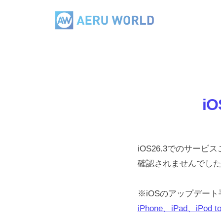
コ
E
ン
R
テ
A
U
ン
W
E
ツ
O
R
へ
R
U
L
ス
i
W
D
キ
O
ッ
R
プ
iOS26.3でのサ
L
確認されませんでし
D
※iOSのアップデー
iPhone、iPad、iP