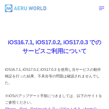
A
ー
コ
E
ン
メ
R
ニ
ュ
テ
A
U
ー
ン
E
W
ツ
O
R
R
へ
U
iOS16.7.1, iOS17.0.2, iOS17.0.3 での
L
ス
W
D
キ
サービスご利用について
O
ッ
R
プ
L
iOS16.7.1, iOS17.0.2, iOS17.0.3 を使用し当サービスの動作
D
検証を行った結果、不具合等の問題は確認されませんでし
た。
※iOSのアップデート手順につきましては、以下のサイトを
ご参照ください。
iPhone、iPad、iPod touch をアップデートする（Apple公