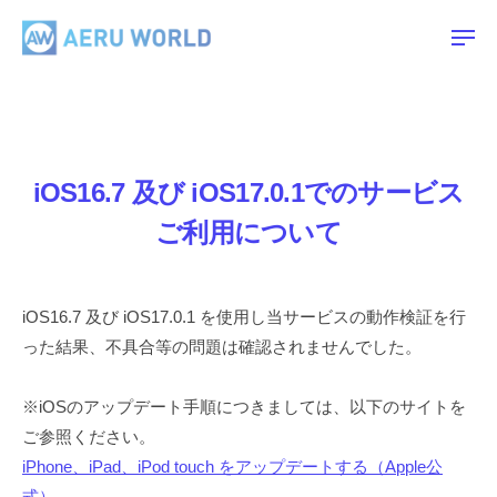
A
ー
コ
E
ン
メ
R
ニ
ュ
テ
A
U
ー
ン
E
W
ツ
O
R
R
へ
U
iOS16.7 及び iOS17.0.1でのサービス
L
ス
W
D
キ
ご利用について
O
ッ
R
プ
L
iOS16.7 及び iOS17.0.1 を使用し当サービスの動作検証を行
D
った結果、不具合等の問題は確認されませんでした。
※iOSのアップデート手順につきましては、以下のサイトを
ご参照ください。
iPhone、iPad、iPod touch をアップデートする（Apple公
式）