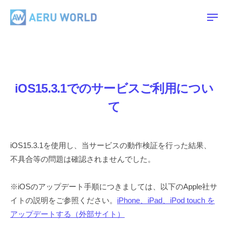
A
ー
コ
E
ン
メ
R
ニ
ュ
テ
A
U
ー
ン
E
W
ツ
O
R
R
へ
U
iOS15.3.1でのサービスご利用につい
L
ス
W
D
キ
て
O
ッ
R
プ
L
iOS15.3.1を使用し、当サービスの動作検証を行った結果、
D
不具合等の問題は確認されませんでした。
※iOSのアップデート手順につきましては、以下のApple社サ
イトの説明をご参照ください。
iPhone、iPad、iPod touch を
アップデートする（外部サイト）