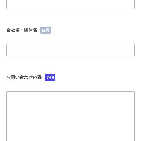
え
の
主
会社名・団体名
任意
催
者
様
2022.01.17
お問い合わせ内容
必須
by
d.iwabuchi