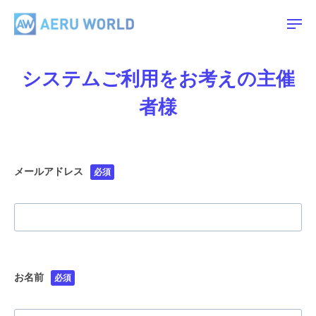
A
ー
コ
E
ン
メ
R
ニ
ュ
テ
A
U
ー
ン
E
W
シ
システムご利用をお考えの主催
ツ
O
R
ス
者様
R
へ
U
L
ス
テ
W
D
キ
O
ム
ッ
R
メールアドレス
必須
ご
プ
L
利
D
用
を
お
お名前
必須
考